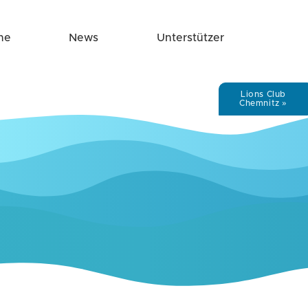
ne
News
Unterstützer
Lions Club
Chemnitz »